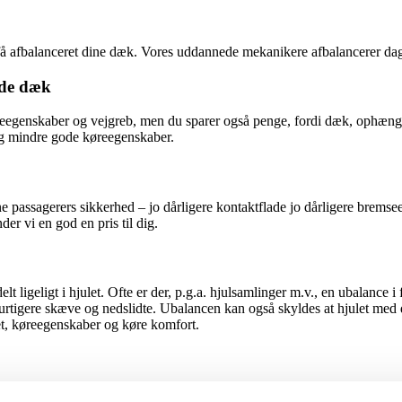
t få afbalanceret dine dæk. Vores uddannede mekanikere afbalancerer dagl
ede dæk
øreegenskaber og vejgreb, men du sparer også penge, fordi dæk, ophæng
t og mindre gode køreegenskaber.
 passagerers sikkerhed – jo dårligere kontaktflade jo dårligere bremse
der vi en god en pris til dig.
ligeligt i hjulet. Ofte er der, p.g.a. hjulsamlinger m.v., en ubalance i f
 hurtigere skæve og nedslidte. Ubalancen kan også skyldes at hjulet med 
itet, køreegenskaber og køre komfort.