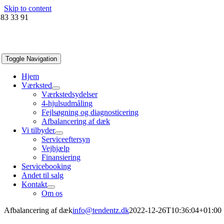
Skip to content
 83 33 91
Toggle Navigation
Hjem
Værksted
Værkstedsydelser
4-hjulsudmåling
Fejlsøgning og diagnosticering
Afbalancering af dæk
Vi tilbyder
Serviceeftersyn
Vejhjælp
Finansiering
Servicebooking
Andet til salg
Kontakt
Om os
Afbalancering af dæk
info@tendentz.dk
2022-12-26T10:36:04+01:00