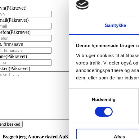
vn
(Påkrævet)
mail
(Påkrævet)
Samtykke
lefon
(Påkrævet)
t. firmanavn
Denne hjemmeside bruger c
Vi bruger cookies til at tilpas
ne
(Påkrævet)
vores trafik. Vi deler også 
sked
(Påkrævet)
annonceringspartnere og anal
dem, eller som de har indsaml
Samtykkevalg
Nødvendig
end besked
Afvis
Byggebjerg Autoværksted ApS