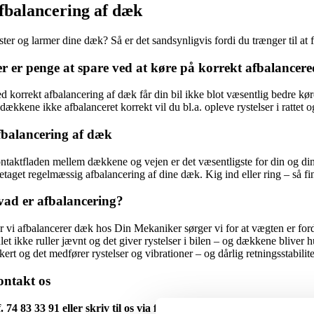
fbalancering af dæk
ster og larmer dine dæk? Så er det sandsynligvis fordi du trænger til a
r er penge at spare ved at køre på korrekt afbalancer
d korrekt afbalancering af dæk får din bil ikke blot væsentlig bedre k
 dækkene ikke afbalanceret korrekt vil du bl.a. opleve rystelser i ratte
balancering af dæk
ntaktfladen mellem dækkene og vejen er det væsentligste for din og dine
etaget regelmæssig afbalancering af dine dæk. Kig ind eller ring – så fin
ad er afbalancering?
 vi afbalancerer dæk hos Din Mekaniker sørger vi for at vægten er fordelt 
ulet ikke ruller jævnt og det giver rystelser i bilen – og dækkene bliver
kert og det medfører rystelser og vibrationer – og dårlig retningsstabil
ntakt os
f. 74 83 33 91 eller skriv til os via formularen.