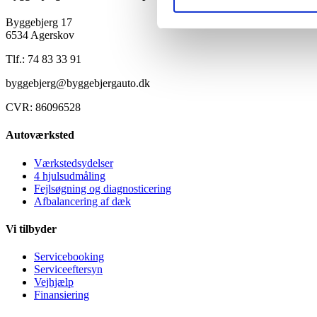
Byggebjerg 17
6534 Agerskov
Tlf.: 74 83 33 91
byggebjerg@byggebjergauto.dk
CVR: 86096528
Autoværksted
Værkstedsydelser
4 hjulsudmåling
Fejlsøgning og diagnosticering
Afbalancering af dæk
Vi tilbyder
Servicebooking
Serviceeftersyn
Vejhjælp
Finansiering